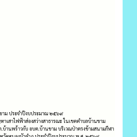
้านขาม ประจำปีงบประมาณ ๒๕๖๙
ไขปัญหาเสาไฟฟ้าส่องสว่างสาธารณะ ในเขตตำบลบ้านขาม
ต.บ้านพร้าวกับ อบต.บ้านขาม บริเวณป่าตรงข้ามสนามกีฬา
 จังหวัดหนองบัวลำภู ประจำปีงบประมาณ พ.ศ. ๒๕๖๙