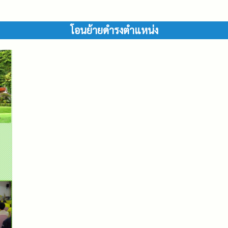
โอนย้ายดำรงตำแหน่ง