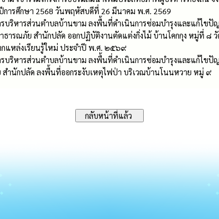
ปีการศึกษา 2568 วันพฤหัสบดีที่ 26 มีนาคม พ.ศ. 2569
งค์การบริหารส่วนตำบลบ้านขาม ลงพื้นที่ดำเนินการซ่อมบำรุงและแก้
ธารณภัย สำนักปลัด ออกปฏิบัติงานตัดแต่งกิ่งไม้ บ้านโคกกุง หมู่ที่ ๘
ากแหล่งเรียนรู้ใหม่ ประจำปี พ.ศ. ๒๕๖๙
์การบริหารส่วนตำบลบ้านขาม ลงพื้นที่ดำเนินการซ่อมบำรุงและแก้ไขปัญ
ำนักปลัด ลงพื้นที่ออกระงับเหตุไฟป่า บริเวณบ้านโนนหวาย หมู่ ๙