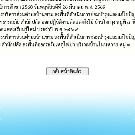
ปีการศึกษา 2568 วันพฤหัสบดีที่ 26 มีนาคม พ.ศ. 2569
งค์การบริหารส่วนตำบลบ้านขาม ลงพื้นที่ดำเนินการซ่อมบำรุงและแก้
ธารณภัย สำนักปลัด ออกปฏิบัติงานตัดแต่งกิ่งไม้ บ้านโคกกุง หมู่ที่ ๘
ากแหล่งเรียนรู้ใหม่ ประจำปี พ.ศ. ๒๕๖๙
์การบริหารส่วนตำบลบ้านขาม ลงพื้นที่ดำเนินการซ่อมบำรุงและแก้ไขปัญ
ำนักปลัด ลงพื้นที่ออกระงับเหตุไฟป่า บริเวณบ้านโนนหวาย หมู่ ๙