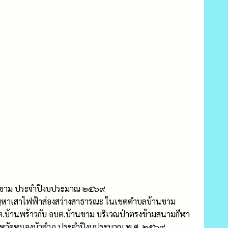
้านขาม ประจำปีงบประมาณ ๒๕๖๙
ไขปัญหาเสาไฟฟ้าส่องสว่างสาธารณะ ในเขตตำบลบ้านขาม
ต.บ้านพร้าวกับ อบต.บ้านขาม บริเวณป่าตรงข้ามสนามกีฬา
 จังหวัดหนองบัวลำภู ประจำปีงบประมาณ พ.ศ. ๒๕๖๙