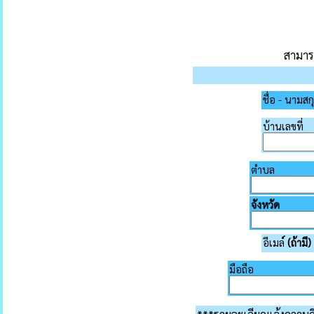
สามาร
ชื่อ - นามสก
บ้านเลขที่
ตำบล
จังหวัด
อีเมล
์ (ถ้ามี)
มือถือ