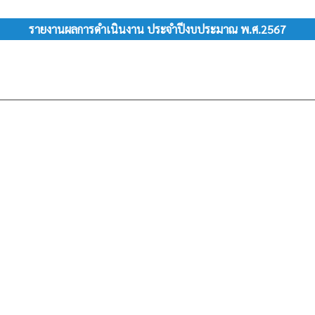
รายงานผลการดำเนินงาน ประจำปีงบประมาณ พ.ศ.2567